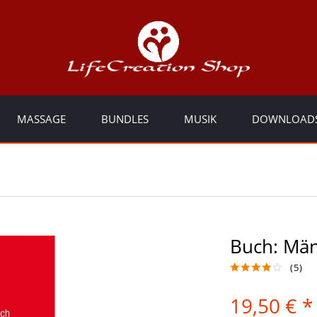
MASSAGE
BUNDLES
MUSIK
DOWNLOAD
Buch: Män
(
5
)
19,50 € *