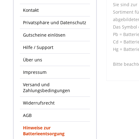
Sie sind zur
Kontakt
Sortiment f
abgebildete
Privatsphäre und Datenschutz
Das Symbol 
Pb = Batteri
Gutscheine einlösen
Cd = Batter
Hilfe / Support
Hg = Batteri
Über uns
Bitte beacht
Impressum
Versand und
Zahlungsbedingungen
Widerrufsrecht
AGB
Hinweise zur
Batterieentsorgung