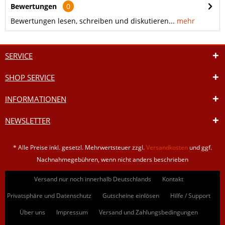
Bewertungen
0
Bewertungen lesen, schreiben und diskutieren...
mehr
SERVICE
SHOP SERVICE
INFORMATIONEN
NEWSLETTER
* Alle Preise inkl. gesetzl. Mehrwertsteuer zzgl.
Versandkosten
und ggf.
Nachnahmegebühren, wenn nicht anders beschrieben
Versand nur noch innerhalb Deutschlands
Kontakt
Privatsphäre und Datenschutz
Gutscheine einlösen
Hilfe / Support
Über uns
Impressum
Versand und Zahlungsbedingungen